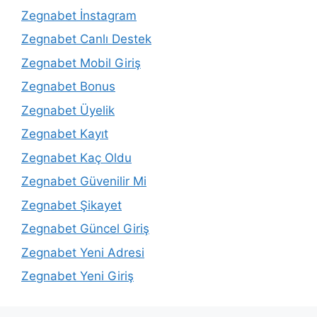
Zegnabet İnstagram
Zegnabet Canlı Destek
Zegnabet Mobil Giriş
Zegnabet Bonus
Zegnabet Üyelik
Zegnabet Kayıt
Zegnabet Kaç Oldu
Zegnabet Güvenilir Mi
Zegnabet Şikayet
Zegnabet Güncel Giriş
Zegnabet Yeni Adresi
Zegnabet Yeni Giriş