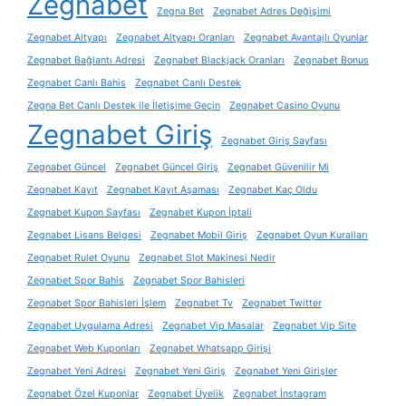
Zegnabet
Zegna Bet
Zegnabet Adres Değişimi
Zegnabet Altyapı
Zegnabet Altyapı Oranları
Zegnabet Avantajlı Oyunlar
Zegnabet Bağlantı Adresi
Zegnabet Blackjack Oranları
Zegnabet Bonus
Zegnabet Canlı Bahis
Zegnabet Canlı Destek
Zegna Bet Canlı Destek ile İletişime Geçin
Zegnabet Casino Oyunu
Zegnabet Giriş
Zegnabet Giriş Sayfası
Zegnabet Güncel
Zegnabet Güncel Giriş
Zegnabet Güvenilir Mi
Zegnabet Kayıt
Zegnabet Kayıt Aşaması
Zegnabet Kaç Oldu
Zegnabet Kupon Sayfası
Zegnabet Kupon İptali
Zegnabet Lisans Belgesi
Zegnabet Mobil Giriş
Zegnabet Oyun Kuralları
Zegnabet Rulet Oyunu
Zegnabet Slot Makinesi Nedir
Zegnabet Spor Bahis
Zegnabet Spor Bahisleri
Zegnabet Spor Bahisleri İşlem
Zegnabet Tv
Zegnabet Twitter
Zegnabet Uygulama Adresi
Zegnabet Vip Masalar
Zegnabet Vip Site
Zegnabet Web Kuponları
Zegnabet Whatsapp Girişi
Zegnabet Yeni Adresi
Zegnabet Yeni Giriş
Zegnabet Yeni Girişler
Zegnabet Özel Kuponlar
Zegnabet Üyelik
Zegnabet İnstagram