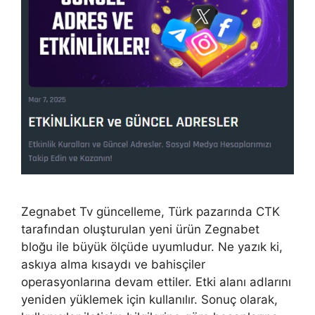
Zegnabet Tv güncelleme, Türk pazarında CTK
tarafından oluşturulan yeni ürün Zegnabet
bloğu ile büyük ölçüde uyumludur. Ne yazık ki,
askıya alma kısaydı ve bahisçiler
operasyonlarına devam ettiler. Etki alanı adlarını
yeniden yüklemek için kullanılır. Sonuç olarak,