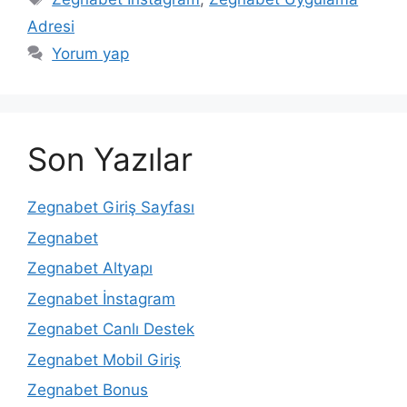
Adresi
Yorum yap
Son Yazılar
Zegnabet Giriş Sayfası
Zegnabet
Zegnabet Altyapı
Zegnabet İnstagram
Zegnabet Canlı Destek
Zegnabet Mobil Giriş
Zegnabet Bonus