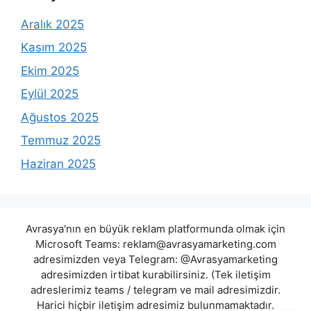
Aralık 2025
Kasım 2025
Ekim 2025
Eylül 2025
Ağustos 2025
Temmuz 2025
Haziran 2025
Avrasya'nın en büyük reklam platformunda olmak için
Microsoft Teams:
reklam@avrasyamarketing.com
adresimizden veya Telegram: @Avrasyamarketing
adresimizden irtibat kurabilirsiniz. (Tek iletişim
adreslerimiz teams / telegram ve mail adresimizdir.
Harici hiçbir iletişim adresimiz bulunmamaktadır.