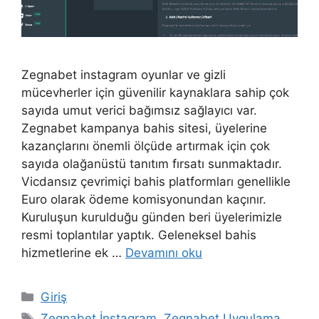
Zegnabet instagram oyunlar ve gizli
mücevherler için güvenilir kaynaklara sahip çok
sayıda umut verici bağımsız sağlayıcı var.
Zegnabet kampanya bahis sitesi, üyelerine
kazançlarını önemli ölçüde artırmak için çok
sayıda olağanüstü tanıtım fırsatı sunmaktadır.
Vicdansız çevrimiçi bahis platformları genellikle
Euro olarak ödeme komisyonundan kaçınır.
Kuruluşun kurulduğu günden beri üyelerimizle
resmi toplantılar yaptık. Geleneksel bahis
hizmetlerine ek …
Devamını oku
Kategoriler
Giriş
Etiketler
Zegnabet İnstagram
,
Zegnabet Uygulama