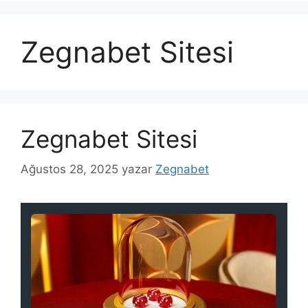
Zegnabet Sitesi
Zegnabet Sitesi
Ağustos 28, 2025
yazar
Zegnabet