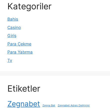
Kategoriler
Bahis
Casino
Giriş
Para Çekme
Para Yatırma
Tv
Etiketler
Zegnabet
Zegna Bet
Zegnabet Adres Değişimi