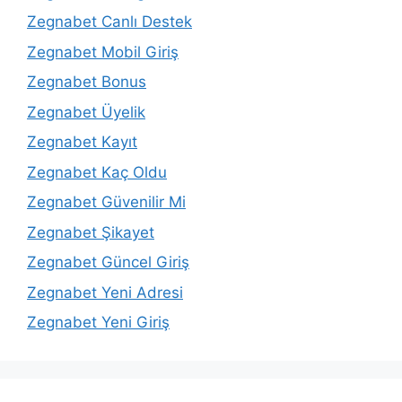
Zegnabet Canlı Destek
Zegnabet Mobil Giriş
Zegnabet Bonus
Zegnabet Üyelik
Zegnabet Kayıt
Zegnabet Kaç Oldu
Zegnabet Güvenilir Mi
Zegnabet Şikayet
Zegnabet Güncel Giriş
Zegnabet Yeni Adresi
Zegnabet Yeni Giriş