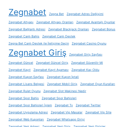
Zegnabet
Zegna Bet
Zegnabet Adres Değişimi
Zegnabet Altyapı
Zegnabet Altyapı Oranları
Zegnabet Avantajlı Oyunlar
Zegnabet Bağlantı Adresi
Zegnabet Blackjack Oranları
Zegnabet Bonus
Zegnabet Canlı Bahis
Zegnabet Canlı Destek
Zegna Bet Canlı Destek ile İletişime Geçin
Zegnabet Casino Oyunu
Zegnabet Giriş
Zegnabet Giriş Sayfası
Zegnabet Güncel
Zegnabet Güncel Giriş
Zegnabet Güvenilir Mi
Zegnabet Kayıt
Zegnabet Kayıt Aşaması
Zegnabet Kaç Oldu
Zegnabet Kupon Sayfası
Zegnabet Kupon İptali
Zegnabet Lisans Belgesi
Zegnabet Mobil Giriş
Zegnabet Oyun Kuralları
Zegnabet Rulet Oyunu
Zegnabet Slot Makinesi Nedir
Zegnabet Spor Bahis
Zegnabet Spor Bahisleri
Zegnabet Spor Bahisleri İşlem
Zegnabet Tv
Zegnabet Twitter
Zegnabet Uygulama Adresi
Zegnabet Vip Masalar
Zegnabet Vip Site
Zegnabet Web Kuponları
Zegnabet Whatsapp Girişi
Zegnabet Yeni Adresi
Zegnabet Yeni Giriş
Zegnabet Yeni Girişler