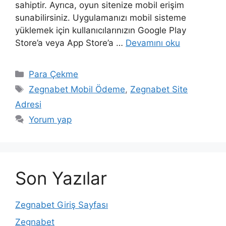
sahiptir. Ayrıca, oyun sitenize mobil erişim
sunabilirsiniz. Uygulamanızı mobil sisteme
yüklemek için kullanıcılarınızın Google Play
Store’a veya App Store’a …
Devamını oku
Kategoriler
Para Çekme
Etiketler
Zegnabet Mobil Ödeme
,
Zegnabet Site
Adresi
Yorum yap
Son Yazılar
Zegnabet Giriş Sayfası
Zegnabet