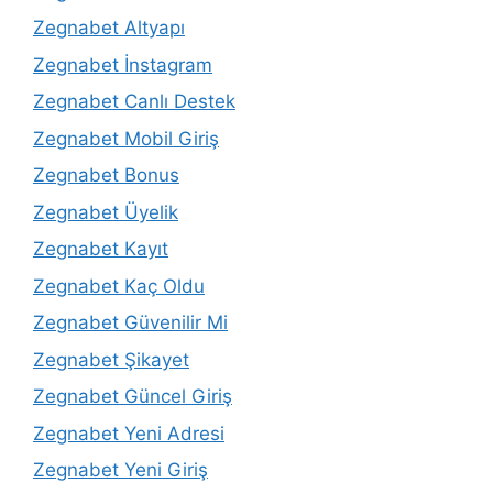
Zegnabet Altyapı
Zegnabet İnstagram
Zegnabet Canlı Destek
Zegnabet Mobil Giriş
Zegnabet Bonus
Zegnabet Üyelik
Zegnabet Kayıt
Zegnabet Kaç Oldu
Zegnabet Güvenilir Mi
Zegnabet Şikayet
Zegnabet Güncel Giriş
Zegnabet Yeni Adresi
Zegnabet Yeni Giriş