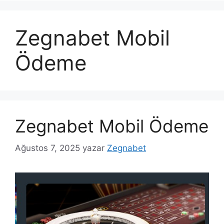
Zegnabet Mobil
Ödeme
Zegnabet Mobil Ödeme
Ağustos 7, 2025
yazar
Zegnabet