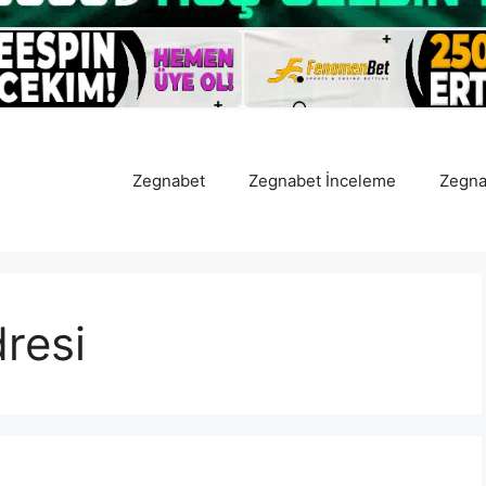
Zegnabet
Zegnabet İnceleme
Zegna
resi